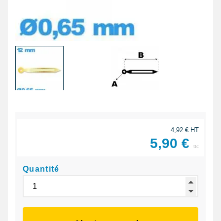
4,92 € HT
5,90 €
ttc
Quantité