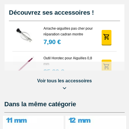
Découvrez ses accessoires !
Arrache-aiguilles pas cher pour
réparation cadran montre
7,90 €
Outil Horotec pour Aiguilles 0,8
mm
35,90 €
Voir tous les accessoires
Arrache Aiguille Montre
Automatique Piston
23,90 €
Dans la même catégorie
Outil Horotec Aiguilles pour
Montre - diam. 0.50 et 1.00