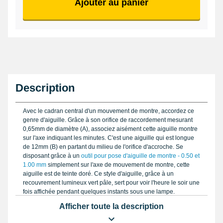
Ajouter au panier
Description
Avec le cadran central d'un mouvement de montre, accordez ce
genre d'aiguille. Grâce à son orifice de raccordement mesurant
0,65mm de diamètre (A), associez aisément cette aiguille montre
sur l'axe indiquant les minutes. C'est une aiguille qui est longue
de 12mm (B) en partant du milieu de l'orifice d'accroche. Se
disposant grâce à un
outil pour pose d'aiguille de montre - 0.50 et
1.00 mm
simplement sur l'axe de mouvement de montre, cette
aiguille est de teinte doré. Ce style d'aiguille, grâce à un
recouvrement lumineux vert pâle, sert pour voir l'heure le soir une
fois affichée pendant quelques instants sous une lampe.
Réalisée à base de métal, cette aiguille est de marque Horotec.
Afficher toute la description
Affiche un orifice d'attache de 0,65mm.