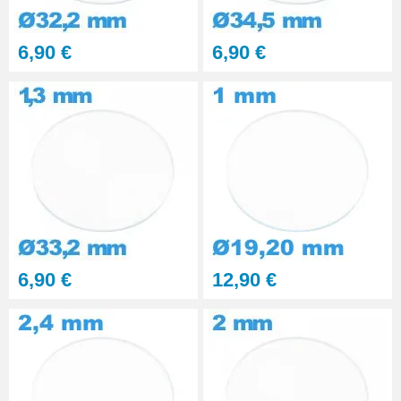
Kit polissage pâte diamantée
6,90 €
6,90 €
matériaux durs 6 seringues
RUPTURE DE STOCK
29,90 €
PolyWatch anti rayure verre
minéral
27,90 €
Presse Boitier Montre Verre
60,90 €
6,90 €
12,90 €
Pince pour Changer un Verre de
Montre
41,90 €