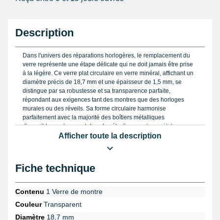
Description
Dans l'univers des réparations horlogères, le remplacement du
verre représente une étape délicate qui ne doit jamais être prise
à la légère. Ce verre plat circulaire en verre minéral, affichant un
diamètre précis de 18,7 mm et une épaisseur de 1,5 mm, se
distingue par sa robustesse et sa transparence parfaite,
répondant aux exigences tant des montres que des horloges
murales ou des réveils. Sa forme circulaire harmonise
parfaitement avec la majorité des boîtiers métalliques
disponibles, notamment dans la sélection
montres métal pour
femme
, offrant ainsi une solution fiable aux spécialistes et
Afficher toute la description
passionnés qui recherchent un verre d'origine ou de
remplacement fidèle.
Fiche technique
L'installation de ce type de verre nécessite toutefois un savoir-
faire précis. L'utilisation d'une
pince de verre spécifique
facilite
grandement l'extraction de l'ancien verre sans risquer
Contenu
1 Verre de montre
d'endommager le boîtier ou le cadran. Une fois en place, il
Couleur
Transparent
convient d'assurer une bonne étanchéité afin d'éviter toute
infiltration de poussière ou d'humidité. Pour cela, le recours à une
Diamètre
18,7 mm