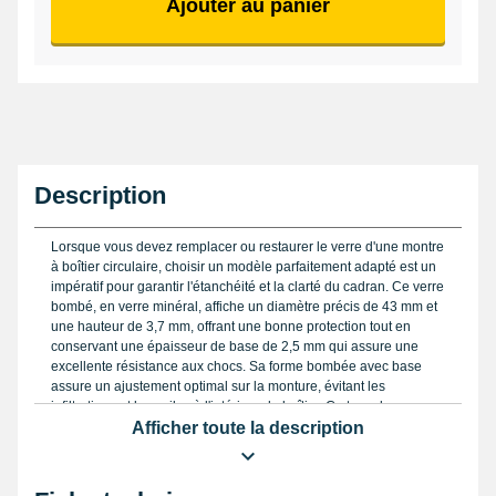
Ajouter au panier
Description
Lorsque vous devez remplacer ou restaurer le verre d'une montre
à boîtier circulaire, choisir un modèle parfaitement adapté est un
impératif pour garantir l'étanchéité et la clarté du cadran. Ce verre
bombé, en verre minéral, affiche un diamètre précis de 43 mm et
une hauteur de 3,7 mm, offrant une bonne protection tout en
conservant une épaisseur de base de 2,5 mm qui assure une
excellente résistance aux chocs. Sa forme bombée avec base
assure un ajustement optimal sur la monture, évitant les
infiltrations et les voiles à l'intérieur du boîtier. Ce type de verre
est aussi polyvalent, il peut convenir aux manomètres, voltmètres
Afficher toute la description
ou encore aux petits hublots de coffres et vitrines, ce qui en fait un
choix économique et pratique pour divers usages techniques.