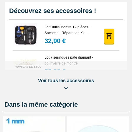
Découvrez ses accessoires !
Lot Outils Montre 12 pièces +
Sacoche - Réparation Kit
Horlogerie
32,90 €
Lot 7 seringues pâte diamant -
polir verre de montre
RUPTURE DE STOCK
39,90 €
Voir tous les accessoires
Pied à coulisse digital pas cher
16,90 €
Dans la même catégorie
Cloche de démontage horloger
anti poussière
14,90 €