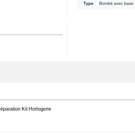
Type
Bombé avec base
e une esthétique
nt les aiguilles et le
emplacement, il est
us recommandons
er tout jeu ou décalage
aitre au fil du temps, il
nçu pour verre minéral
.
on aspect neuf sans
ment conseillé de se
ssure une mise en place
on du verre pendant
 verre ou la manipulation
éparation Kit Horlogerie
ète dans notre
catégorie
ibles pinces, tournevis et