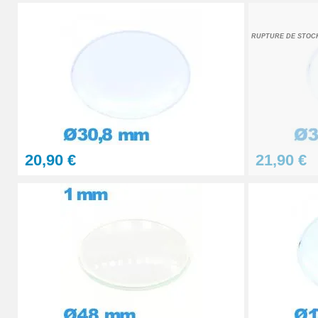
29,90 €
STOCK
RUPTURE DE STOC
PolyWatch anti rayure verre minéral
27,90 €
Presse Boitier Montre Verre
60,90 €
20,90 €
21,90 €
Pince pour Changer un Verre de Montre
41,90 €