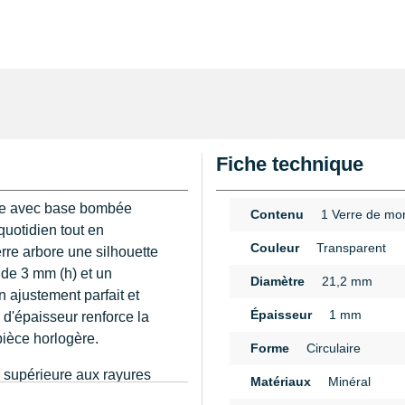
Fiche technique
tre avec base bombée
Contenu
1 Verre de mo
quotidien tout en
Couleur
Transparent
rre arbore une silhouette
de 3 mm (h) et un
Diamètre
21,2 mm
 ajustement parfait et
Épaisseur
1 mm
d'épaisseur renforce la
 pièce horlogère.
Forme
Circulaire
ce supérieure aux rayures
Matériaux
Minéral
une meilleure clarté que
n