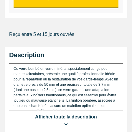
Reçu entre 5 et 15 jours ouvrés
Description
Ce verre bombé en verre minéral, spécialement conçu pour
montres circulaires, présente une qualité professionnelle idéale
pour la réparation ou la restauration de vos garde-temps. Avec un
diamètre précis de 50 mm et une épaisseur totale de 3,7 mm
(dont une base de 2,5 mm), ce verre garantit une adaptation
parfaite aux boîtiers traditionnels, ce qui est essentiel pour éviter
tout jeu ou mauvaise étanchéité. La finition bombée, associée à
une base chanfreinée, assure un maintien optimal tout en
préservant l’esthétique globale de votre montre.
Afficher toute la description
Le choix d’un verre minéral est un avantage majeur pour sa
résistance aux rayures et sa solidité face aux chocs modérés. Sa
surface transparente offre une excellente lisibilité, tout en étant