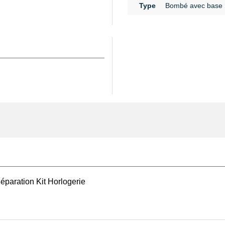
Type
Bombé avec base
ec précision le diamètre
à coulisse digital
, qui
te étape permet d’éviter
ptimale. Si vous
 recours à un
kit pour polir
donner une surface lisse
et soin. L’usage d’une
montre
est conseillé afin
sur le verre ou sur le
travail, n’hésitez pas à
 en plastique vert
qui
 pièces lors des
éparation Kit Horlogerie
 l’état du verre avant ou
ée de LED
vous offrira un
ien laisser au hasard. Ce