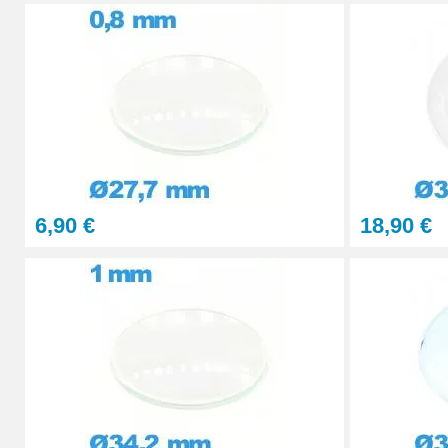
29,90 €
STOCK
PolyWatch anti rayure verre minéral
27,90 €
Presse Boitier Montre Verre
60,90 €
6,90 €
18,90 €
Pince pour Changer un Verre de Montre
41,90 €