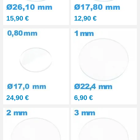
Kit polissage pâte diamantée
15,90 €
12,90 €
matériaux durs 6 seringues
RUPTURE DE STOCK
29,90 €
PolyWatch anti rayure verre
minéral
27,90 €
Presse Boitier Montre Verre
60,90 €
24,90 €
6,90 €
Pince pour Changer un Verre de
Montre
41,90 €