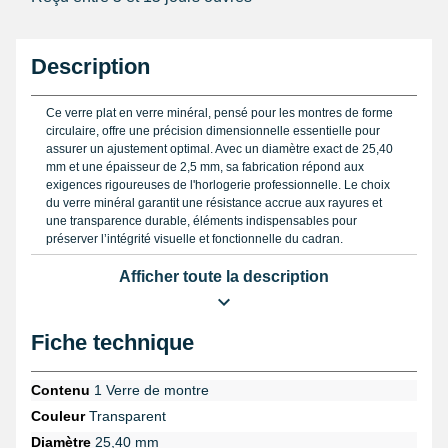
Description
Ce verre plat en verre minéral, pensé pour les montres de forme
circulaire, offre une précision dimensionnelle essentielle pour
assurer un ajustement optimal. Avec un diamètre exact de 25,40
mm et une épaisseur de 2,5 mm, sa fabrication répond aux
exigences rigoureuses de l'horlogerie professionnelle. Le choix
du verre minéral garantit une résistance accrue aux rayures et
une transparence durable, éléments indispensables pour
préserver l’intégrité visuelle et fonctionnelle du cadran.
Le contour chanfreiné de ce verre facilite son insertion dans le
Afficher toute la description
boîtier tout en assurant une parfaite étanchéité après
assemblage. Ce détail technique témoigne du souci constant du
détail, permettant d’éviter les risques d’entrée d’humidité ou de
Fiche technique
poussière, facteurs fréquents de dégradation dans le temps. Pour
garantir le diamètre exact lors du remplacement ou du polissage,
l’utilisation d’un
pied à coulisse digital
est recommandée. Cet
Contenu
1 Verre de montre
instrument assure la prise de mesure avec une fiabilité décisive
Couleur
Transparent
pour un remplacement sans erreur.
Diamètre
25,40 mm