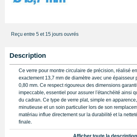
Reçu entre 5 et 15 jours ouvrés
Description
Ce verre pour montre circulaire de précision, réalisé e
exactement 13,7 mm de diamètre avec une épaisseur p
0,80 mm. Ce respect rigoureux des dimensions garanti
impeccable, essentiel pour assurer l'étanchéité ainsi que
du cadran. Ce type de verre plat, simple en apparence,
minutieuse et un soin particulier lors de son remplacem
matériau influe directement sur la durabilité et la nette
finale.
Le diamètre précis et le contour chanfreiné permettent
Afficher toute la descriptio