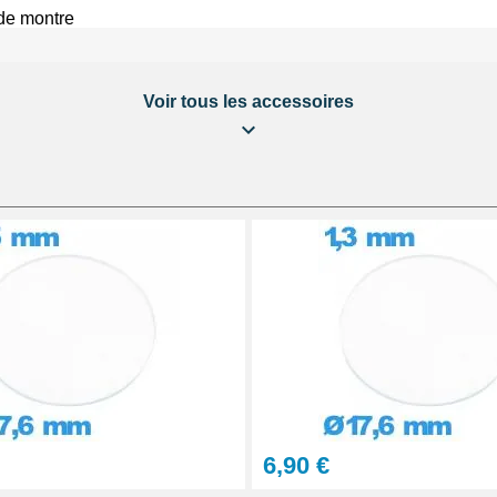
 de montre
Il convient
a fiabilité et la précision
 dans notre rubrique
Voir tous les accessoires
ière
aration Montre et Bijou
6,90 €
urs 6 seringues