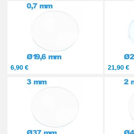
29,90 €
STOCK
PolyWatch anti rayure verre minéral
27,90 €
Presse Boitier Montre Verre
60,90 €
6,90 €
21,90 €
Pince pour Changer un Verre de Montre
41,90 €