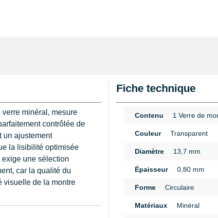
Fiche technique
n verre minéral, mesure
Contenu
1 Verre de mo
arfaitement contrôlée de
Couleur
Transparent
t un ajustement
 la lisibilité optimisée
Diamètre
13,7 mm
 exige une sélection
Épaisseur
0,80 mm
ent, car la qualité du
té visuelle de la montre
Forme
Circulaire
Matériaux
Minéral
 une pose aisée tout en
n