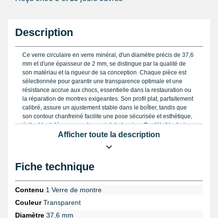
Description
Ce verre circulaire en verre minéral, d'un diamètre précis de 37,6
mm et d'une épaisseur de 2 mm, se distingue par la qualité de
son matériau et la rigueur de sa conception. Chaque pièce est
sélectionnée pour garantir une transparence optimale et une
résistance accrue aux chocs, essentielle dans la restauration ou
la réparation de montres exigeantes. Son profil plat, parfaitement
calibré, assure un ajustement stable dans le boîtier, tandis que
son contour chanfreiné facilite une pose sécurisée et esthétique,
évitant tout dépassement ou point de tension. Ce détail technique
garantit non seulement une étanchéité optimale, mais aussi un
Afficher toute la description
rendu visuel net, primordial pour un résultat professionnel.
Le choix du verre minéral est prépondérant : résistant aux rayures
Fiche technique
et facile à entretenir, il offre un compromis idéal entre robustesse
et clarté. Pour remplacer ou polir ce type de verre, la précision
dans la mesure est indispensable. Nous recommandons ainsi de
Contenu
1 Verre de montre
s'équiper d'un
pied à coulisse digital
, indispensable pour vérifier
Couleur
Transparent
le diamètre au dixième de millimètre près. Pour redonner un éclat
parfait, nombreux horlogers utilisent des outils spécifiques,
Diamètre
37,6 mm