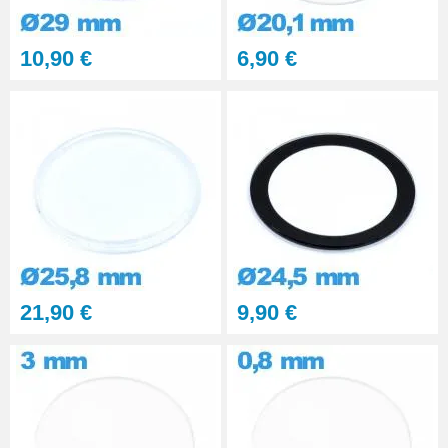
Kit polissage pâte diamantée
10,90 €
6,90 €
matériaux durs 6 seringues
RUPTURE DE STOCK
29,90 €
PolyWatch anti rayure verre
minéral
27,90 €
Presse Boitier Montre Verre
60,90 €
21,90 €
9,90 €
Pince pour Changer un Verre de
Montre
41,90 €