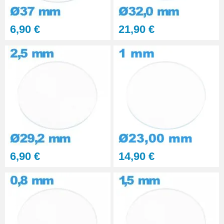
Kit polissage pâte diamantée
6,90 €
21,90 €
matériaux durs 6 seringues
RUPTURE DE STOCK
29,90 €
PolyWatch anti rayure verre
minéral
27,90 €
Presse Boitier Montre Verre
60,90 €
6,90 €
14,90 €
Pince pour Changer un Verre de
Montre
41,90 €