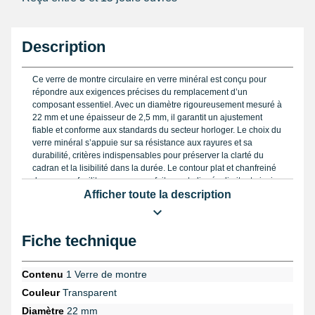
Description
Ce verre de montre circulaire en verre minéral est conçu pour
répondre aux exigences précises du remplacement d’un
composant essentiel. Avec un diamètre rigoureusement mesuré à
22 mm et une épaisseur de 2,5 mm, il garantit un ajustement
fiable et conforme aux standards du secteur horloger. Le choix du
verre minéral s’appuie sur sa résistance aux rayures et sa
durabilité, critères indispensables pour préserver la clarté du
cadran et la lisibilité dans la durée. Le contour plat et chanfreiné
de ce verre facilite une pose parfaitement alignée, limitant ainsi
toute déformation du boîtier lors de l'encastrement du verre.
Afficher toute la description
Le remplacement d’un verre de montre exige une précision
extrême : avant de fixer ce composant, il est indispensable de
Fiche technique
vérifier les mesures à l’aide d’un
pied à coulisse digital
. Cela
permet d’assurer que le diamètre et l’épaisseur correspondent
exactement aux exigences du boîtier. Lors du démontage,
Contenu
1 Verre de montre
l’emploi d’une
pince pour changer un verre
offre un contrôle
Couleur
Transparent
optimal, évitant tout risque d’endommagement ou de rayure
indésirable. La pose finale doit être réalisée avec soin,
Diamètre
22 mm