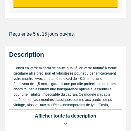
Reçu entre 5 et 15 jours ouvrés
Description
Conçu en verre minéral de haute qualité, ce verre bombé à forme
circulaire allie précision et robustesse pour équiper efficacement
votre montre. Avec un diamètre exact de 48,5 mm et une
épaisseur de 1,5 mm, il garantit une parfaite protection contre les
chocs tout en assurant une transparence optimale, essentielle
pour une lisibilité impeccable du cadran. Ce modèle s'adapte
parfaitement aux montres classiques comme aux garde-temps
vintage, ainsi qu'aux modèles contemporains de type Casio,
offrant une restauration précise et durable.
Afficher toute la description
Pour sélectionner un verre à la taille exacte, il est recommandé
d’utiliser un
lot de 3 doigtiers de protection
, qui facilitera la
manipulation et évitera les traces de doigts. De plus, le