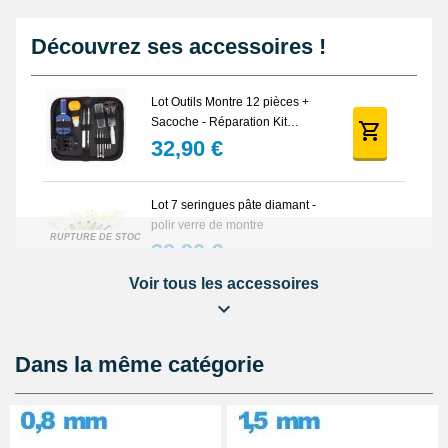
Découvrez ses accessoires !
Lot Outils Montre 12 pièces +
Sacoche - Réparation Kit
Horlogerie
32,90 €
Lot 7 seringues pâte diamant -
polir verre de montre
RUPTURE DE STOCK
39,90 €
Voir tous les accessoires
Pied à coulisse digital pas cher
16,90 €
Dans la même catégorie
Cloche de démontage horloger
anti poussière