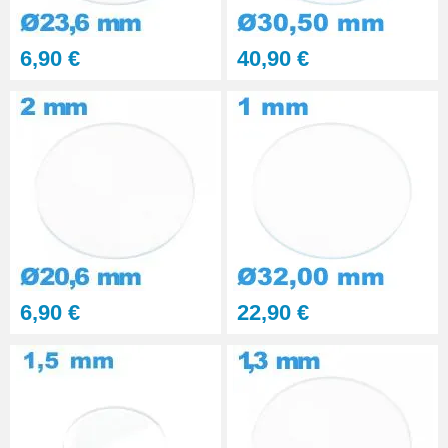
Kit polissage pâte diamantée
6,90 €
40,90 €
matériaux durs 6 seringues
RUPTURE DE STOCK
29,90 €
PolyWatch anti rayure verre
minéral
27,90 €
Presse Boitier Montre Verre
60,90 €
6,90 €
22,90 €
Pince pour Changer un Verre de
Montre
41,90 €