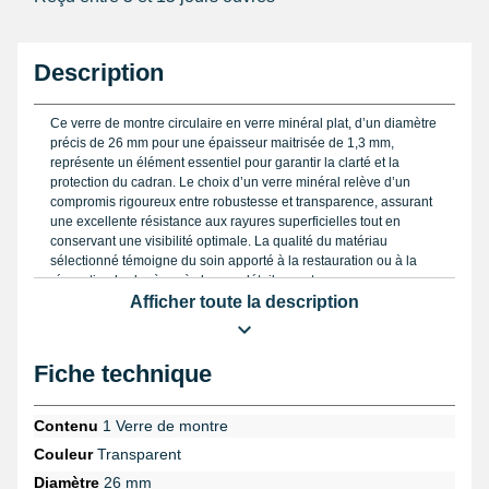
Description
Ce verre de montre circulaire en verre minéral plat, d’un diamètre
précis de 26 mm pour une épaisseur maitrisée de 1,3 mm,
représente un élément essentiel pour garantir la clarté et la
protection du cadran. Le choix d’un verre minéral relève d’un
compromis rigoureux entre robustesse et transparence, assurant
une excellente résistance aux rayures superficielles tout en
conservant une visibilité optimale. La qualité du matériau
sélectionné témoigne du soin apporté à la restauration ou à la
réparation horlogère où chaque détail compte.
Afficher toute la description
La justesse du diamètre, parfaitement calibrée à 26 mm, permet
une adaptation fiable et parfaite au boîtier ciblé, évitant tout
risque de jeu ou de pression inappropriée qui pourrait
Fiche technique
compromettre l’intégrité du montage. Le contour du verre est
usiné avec une attention particulière, souvent doté d’un chanfrein
discret, facilitant ainsi le positionnement exact tout en offrant une
Contenu
1 Verre de montre
finition nette, synonyme d’un travail professionnel soigné.
Couleur
Transparent
Pour garantir la précision des dimensions avant toute installation,
Diamètre
26 mm