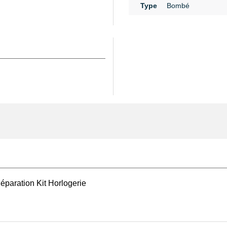
Type
Bombé
un
pied à coulisse de
 sans erreur et assurer
rimordiale, surtout
 de collection où la
verre
vous permettra
 carrure ou le mécanisme
al est légèrement rayé, il
rmettant de restaurer la
s adaptés est fortement
 outils horlogers avec
hanger une pile, ou encore
ment consulter notre
éparation Kit Horlogerie
 pinces, tournevis, et
 idéal pour remplacer un