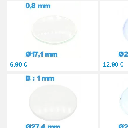
29,90 €
STOCK
PolyWatch anti rayure verre minéral
27,90 €
Presse Boitier Montre Verre
60,90 €
6,90 €
12,90 €
Pince pour Changer un Verre de Montre
41,90 €