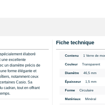
Fiche technique
t spécialement élaboré
Contenu
1 Verre de mo
t une excellente
Couleur
Transparent
ec un diamètre précis de
 une forme élégante et
Diamètre
46,5 mm
boîtiers, notamment ceux
Épaisseur
1,5 mm
certaines Casio. Sa
u cadran, tout en offrant
Forme
Circulaire
 temps.
Matériaux
Minéral
est essentiel de prendre
n