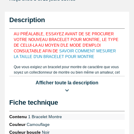
Description
AU PRÉALABLE, ESSAYEZ AVANT DE SE PROCURER
VOTRE NOUVEAU BRACELET POUR MONTRE, LE TYPE
DE CELUI-LA AU MOYEN D'LE MODE D'EMPLOI
CONSULTABLE AFIN DE
SAVOIR COMMENT MESURER
LA TAILLE D'UN BRACELET POUR MONTRE
Que vous exigiez un bracelet pour montre de caractère que vous
soyez un collectionneur de montre ou bien même un amateur, cet
authentique bracelet N.A.T.O réalisé en textile Military se trouve
Afficher toute la description
être rêvé pour vous. Mesurant 18 mm, le bracelet 18 mm
s'accomode uniquement au boîtier d'une montre dévoilant un
entrecorne adapté. Afin de bloquer et normalement s'assortir aux
contours de votre poignet, cet article de réparation horloger 18
Fiche technique
mm est fait à l'aide de tissu. Avec un
pied à coulisse
ou une règle
graduée identique à notre tutoriel sur My-Montre, trouvez
directement la mensuration exacte du bracelet de montre que
Contenu
1 Bracelet Montre
vous tenez à réparer. Comprenant 13 perforations pour avoir la
Couleur
Camouflage
capacité de s'appliquer à diverses mensurations, le bracelet 18
mm s'applique au plus grand nombre de personne. Le bracelet
Couleur boucle
Noir