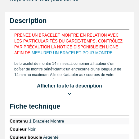
Description
PRENEZ UN BRACELET MONTRE EN RELATION AVEC
LES PARTICULARITÉS DU GARDE-TEMPS, CONTRÔLEZ
PAR PRÉCAUTION LA NOTICE DISPONIBLE EN LIGNE
AFIN DE
MESURER UN BRACELET POUR MONTRE
Le bracelet de montre 14 mm est à combiner à hauteur d'un
boîtier de montre bénéficiant d'un entrecorne d'une longueur de
14 mm au maximum. Afin de s'adapter aux courbes de votre
poignet, cet article de réparation horloger est réalisé avec du cuir
Afficher toute la description
de veau. Déterminez la bonne mesure du bracelet à réparer,
évaluez la proportion grâce à une règle ou un
pied à coulisse
semblable à notre notice sur notre site internet. Se logeant sur
plusieurs tailles, le bracelet comporte 7 ouvertures. C'est un
Fiche technique
bracelet de montre en cuir véritable avec un vernis finition semi-
brillant et un aspect lisse. De couleur noire, les surpiqûres de ce
bracelet pour montre sont apparentes. Plat, l'épaisseur du
Contenu
1 Bracelet Montre
bracelet de montre est de 2,8mm.
Couleur
Noir
Bracelet cuir noir montre 14mm lisse en détail
Couleur boucle
Argenté