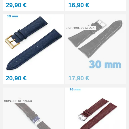
manipulation bracelet montre
29,90 €
16,90 €
4,90 €
Pointeau de pose à 2 têtes
RUPTURE DE STOCK
7,90 €
Outil pointeau de pose suisse
professionnel BERGEON
28,90 €
20,90 €
17,90 €
Pointeau de Pose Tête
Interchangeable
9,90 €
RUPTURE DE STOCK
Kit Réparation Montre
Multifonction
23,90 €