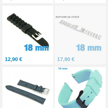
4,90 €
Pointeau de pose à 2 têtes
RUPTURE DE STOCK
7,90 €
Outil pointeau de pose suisse
professionnel BERGEON
28,90 €
12,90 €
17,90 €
Pointeau de Pose Tête
Interchangeable
9,90 €
Kit Réparation Montre
Multifonction
23,90 €