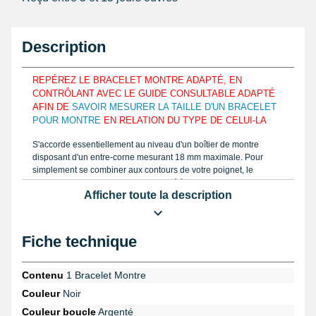
Description
REPÉREZ LE BRACELET MONTRE ADAPTÉ, EN
CONTRÔLANT AVEC LE GUIDE CONSULTABLE ADAPTÉ
AFIN DE
SAVOIR MESURER LA TAILLE D'UN BRACELET
POUR MONTRE
EN RELATION DU TYPE DE CELUI-LA
S'accorde essentiellement au niveau d'un boîtier de montre
disposant d'un entre-corne mesurant 18 mm maximale. Pour
simplement se combiner aux contours de votre poignet, le
bracelet pour montre 18 mm est formé à l'aide de cuir de veau de
Afficher toute la description
luxe. Prenez la largeur à l'aide d'une règle ou un
pied à coulisse
électronique
et achetez le bon exemplaire d'un bracelet montre à
acquérir. L'article comporte 7 niveaux de réglage de forme ovales
afin d'avoir la capacité de convenir avec diverses calibres au
Fiche technique
poignet et par conséquent au plus grand nombre d'utilisateur.
L'aspect de ce produit cuir véritable est alligator avec une finition
mat. De teinte noir, les surpiqûres sont visibles et blanches. Ce
Contenu
1 Bracelet Montre
beau bracelet de montre a une taille en épaisseur de 5,9mm et
Couleur
Noir
est rembourré.
Couleur boucle
Argenté