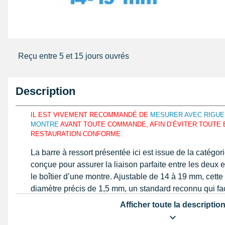
Reçu entre 5 et 15 jours ouvrés
Description
IL EST VIVEMENT RECOMMANDÉ DE
MESURER AVEC RIGUE
MONTRE
AVANT TOUTE COMMANDE, AFIN D’ÉVITER TOUTE 
RESTAURATION CONFORME.
La barre à ressort présentée ici est issue de la catégor
conçue pour assurer la liaison parfaite entre les deux e
le boîtier d’une montre. Ajustable de 14 à 19 mm, cette
diamètre précis de 1,5 mm, un standard reconnu qui faci
majorité des modèles. Sa finition argentée et son acie
Afficher toute la descriptio
seulement une excellente résistance à l’usure, mais aus
dimensionnelle essentielle pour une fixation fiable. La