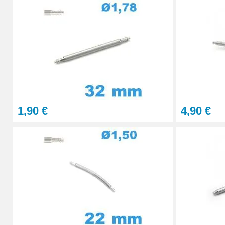
7,90 €
Outil pointeau de pose suisse professi
28,90 €
Pointeau de Pose Tête Interchangeable
1,90 €
4,90 €
9,90 €
Kit Réparation Montre Multifonction
23,90 €