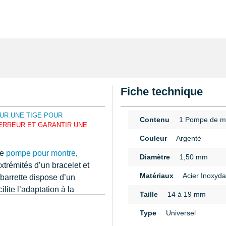
Fiche technique
UR UNE TIGE POUR
Contenu
1 Pompe de m
ERREUR ET GARANTIR UNE
Couleur
Argenté
ie
pompe pour montre
,
Diamètre
1,50 mm
xtrémités d’un bracelet et
Matériaux
Acier Inoxyda
 barrette dispose d’un
lite l’adaptation à la
Taille
14 à 19 mm
r inoxydable assurent non
n
Type
Universel
si une stabilité
 structure droite comporte