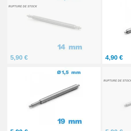
RUPTURE DE STOCK
Outil pointeau de pose suisse professi
28,90 €
Pointeau de Pose Tête Interchangeable
5,90 €
4,90 €
9,90 €
Kit Réparation Montre Multifonction
RUPTURE DE STOC
23,90 €