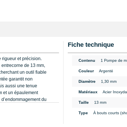
Fiche technique
rigueur et précision.
Contenu
1 Pompe de m
n entrecorne de 13 mm,
Couleur
Argenté
herchant un outil fiable
ntée garantit non
Diamètre
1,30 mm
ais aussi une tenue
Matériaux
Acier Inoxyda
m et un épaulement
sque d’endommagement du
Taille
13 mm
n
Type
À bouts courts (sh
 intégré qui écarte
ans effort sur le boîtier