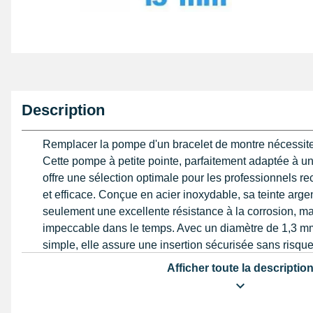
Description
Remplacer la pompe d'un bracelet de montre nécessite 
Cette pompe à petite pointe, parfaitement adaptée à u
offre une sélection optimale pour les professionnels rec
et efficace. Conçue en acier inoxydable, sa teinte arge
seulement une excellente résistance à la corrosion, m
impeccable dans le temps. Avec un diamètre de 1,3 m
simple, elle assure une insertion sécurisée sans ri
boîtier ou du bracelet.
Afficher toute la descriptio
La particularité de cette pompe réside dans son ressort
doucement ses deux extrémités, facilitant ainsi la pose s