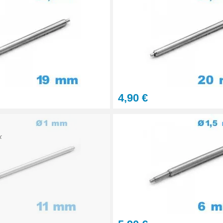
onnel BERGEON
4,90 €
K