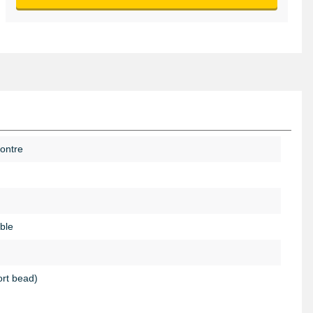
ontre
ble
ort bead)