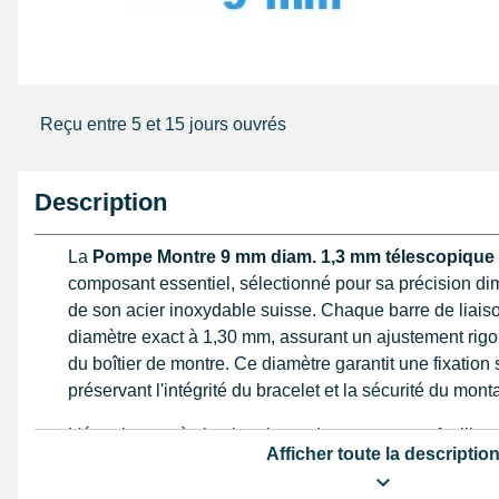
Reçu entre 5 et 15 jours ouvrés
Description
La
Pompe Montre 9 mm diam. 1,3 mm télescopiqu
composant essentiel, sélectionné pour sa précision dime
de son acier inoxydable suisse. Chaque barre de liais
diamètre exact à 1,30 mm, assurant un ajustement rigo
du boîtier de montre. Ce diamètre garantit une fixation 
préservant l'intégrité du bracelet et la sécurité du mont
L'épaulement à simple rainure de cette pompe facilite u
Afficher toute la descriptio
grâce à son contour chanfreiné méticuleusement usiné
télescopique interne intègre un ressort performant, act