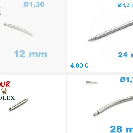
K
onnel BERGEON
4,90 €