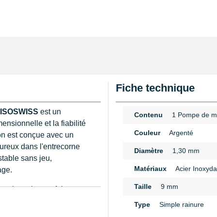
Fiche technique
e ISOSWISS
est un
Contenu
1 Pompe de m
nsionnelle et la fiabilité
Couleur
Argenté
on est conçue avec un
ureux dans l'entrecorne
Diamètre
1,30 mm
stable sans jeu,
Matériaux
Acier Inoxyda
age.
Taille
9 mm
ne insertion parfaite,
n
. Le système
Type
Simple rainure
ivant une tension