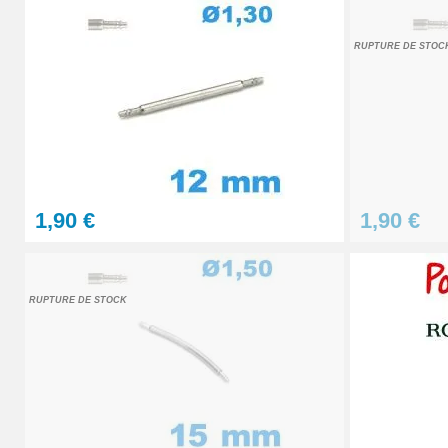
7,90 €
RUPTURE DE STOC
Outil pointeau de pose suisse professi
28,90 €
Pointeau de Pose Tête Interchangeable
1,90 €
1,90 €
9,90 €
Kit Réparation Montre Multifonction
RUPTURE DE STOCK
23,90 €