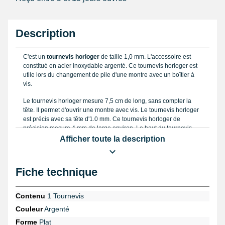
Description
C'est un
tournevis horloger
de taille 1,0 mm. L'accessoire est
constitué en acier inoxydable argenté. Ce tournevis horloger est
utile lors du changement de pile d'une montre avec un boîtier à
vis.
Le tournevis horloger mesure 7,5 cm de long, sans compter la
tête. Il permet d'ouvrir une montre avec vis. Le tournevis horloger
est précis avec sa tête d'1.0 mm. Ce tournevis horloger de
précision mesure 4 mm de large environ. Le haut du tournevis
horloger peut tourner, indépendamment du reste de l'accessoire
Afficher toute la description
pour garder l'accessoire droit.
La tête du tournevis de précision mesure 2 cm de long environ.
Fiche technique
La tête est de taille 1,0 mm. Elle se fixe avec un système de vis.
Contenu
1 Tournevis
Trouvez la taille de tournevis horloger dans la
catégorie Outils
Couleur
Argenté
Horloger
.
Forme
Plat