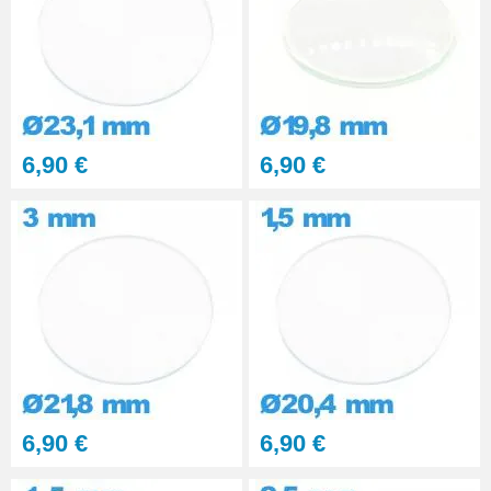
matériaux durs 6 seringues
RUPTURE DE STOCK
29,90 €
PolyWatch anti rayure verre
minéral
27,90 €
6,90 €
6,90 €
6,90 €
6,90 €