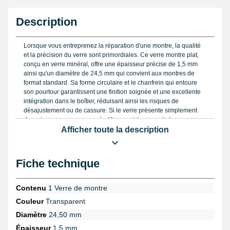
Description
Lorsque vous entreprenez la réparation d'une montre, la qualité
et la précision du verre sont primordiales. Ce verre montre plat,
conçu en verre minéral, offre une épaisseur précise de 1,5 mm
ainsi qu'un diamètre de 24,5 mm qui convient aux montres de
format standard. Sa forme circulaire et le chanfrein qui entoure
son pourtour garantissent une finition soignée et une excellente
intégration dans le boîtier, réduisant ainsi les risques de
désajustement ou de cassure. Si le verre présente simplement
des micro-rayures, pensez à utiliser un
kit pour polir le verre
d'une montre
, idéal pour restaurer la clarté sans le remplacer.
Afficher toute la description
Pour assurer une installation parfaite, il est essentiel de mesurer
avec exactitude. Un
pied a coulisse digital
constitue l'outil
Fiche technique
incontournable, notamment pour vérifier le diamètre et l'épaisseur
avant toute manipulation. Par ailleurs, un
tapis d etabli Bergeon
Smile Line grand format 600 x 370 mm
favorise un espace de
Contenu
1 Verre de montre
travail fixe et sécurisé, absorbant efficacement les chocs et évitant
Couleur
Transparent
les glissements accidentels lors du montage.
Diamètre
24,50 mm
Pour faciliter la manipulation délicate de ce verre de montre, un
Épaisseur
1,5 mm
porte-loupe horloger en acier
permet un travail précis, les mains