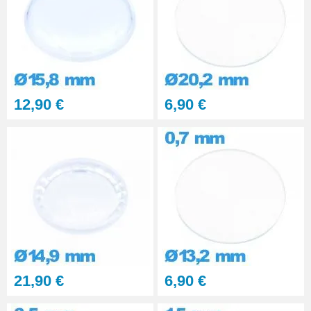
matériaux durs 6 seringues
RUPTURE DE STOCK
29,90 €
PolyWatch anti rayure verre
minéral
27,90 €
12,90 €
6,90 €
21,90 €
6,90 €