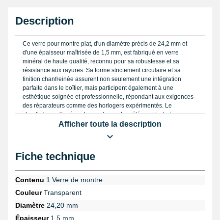
Description
Ce verre pour montre plat, d'un diamètre précis de 24,2 mm et
d'une épaisseur maîtrisée de 1,5 mm, est fabriqué en verre
minéral de haute qualité, reconnu pour sa robustesse et sa
résistance aux rayures. Sa forme strictement circulaire et sa
finition chanfreinée assurent non seulement une intégration
parfaite dans le boîtier, mais participent également à une
esthétique soignée et professionnelle, répondant aux exigences
des réparateurs comme des horlogers expérimentés. Le
chanfrein appliqué sur le pourtour est un élément technique
essentiel qui facilite le montage et garantit une meilleure tenue
Afficher toute la description
du verre dans la carrure, limitant ainsi les risques de déformation
ou d’instabilité.
Fiche technique
Pour un ajustement optimal, il est indispensable de mesurer avec
rigueur le diamètre du verre. Dans ce cadre, nous
recommandons vivement l’emploi d’un
pied à coulisse digital de
Contenu
1 Verre de montre
précision
, outil incontournable qui vous aidera à obtenir des
Couleur
Transparent
mesures fiables avant toute manutention ou remplacement. Lors
du polissage, si vous souhaitez restaurer la clarté du verre
Diamètre
24,20 mm
minéral sans le remplacer, le recours à un produit spécifique tel
Épaisseur
1,5 mm
que le
Polywatch pour verre
s’avère judicieux, permettant