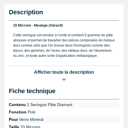
Description
20 Microns - Meulage (Abrasif)
Cette seringue est vendue à l'unité et contient 5 gramme de pâte
abrasive et permet de travailler des pièces composées de métaux
durs comme cells que l'on trouve dans l'horlogerie comme des
bijoux, des gemmes, de l'acier, des métaux durs, de l'aluminium,
du zinc, et toute autre sorte d'application métalurgique.
Afficher toute la description
Pour avoir un effet mirroir sur la pièce que vous polissez, il est
nécéssaire de polir graduellement votre pièce, en commenceant
par un grain abrasif puis de descendre vers un grain avec une
Fiche technique
finition mirroir.
Contenu
1 Seringue Pâte Diamant
Cette pâte abrasive permet de polir plusieurs pièce à l'aide de
Fonction
Polir
ses 5 grammes de produit diamanté. Seringue prête à l'emploi à
Pour
Verre Minéral
appliquer sur du verre ou toute autre surface dure comme de
l'acier par exemple. N'utilisez pas cette seringue sur un matériaux
Taille
20 Microns