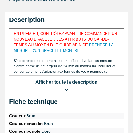
Description
EN PREMIER, CONTRÔLEZ AVANT DE COMMANDER UN
NOUVEAU BRACELET, LES ATTRIBUTS DU GARDE-
TEMPS AU MOYEN D'LE GUIDE AFIN DE
PRENDRE LA
MESURE D'UN BRACELET MONTRE
S'accommode uniquement sur un boîtier dévoilant sa mesure
d'entre-corne d'une largeur de 24 mm au maximum. Pour lier et
convenablement s'adapter aux formes de votre poignet, ce
produit est élaboré à partir de cuir véritable. Prenez la taille d'un
Afficher toute la description
bracelet pour montre en réparation comme le tutoriel au moyen
d'un
pied à coulisse électronique
et offrez-vous la bonne
proportion. Comprenant le fermoir ardillon, cet article est conçu
avec du cuir véritable.
Fiche technique
Ce bracelet pour montre est à combiner sur un boîtier de garde-
temps grâce à une
pompe montre pas cher
. En achetant le
gros
Couleur
Brun
pointeau de pose pour démontage bracelet montre
en
Couleur bracelet
Brun
provenance de la catégorie
outil montre pas cher
délogez un
vieux bracelet démodé. Ce genre de bracelet montre se découvre
Couleur boucle
Doré