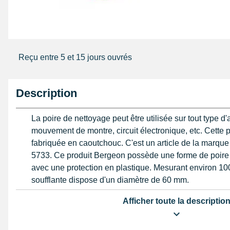
Reçu entre 5 et 15 jours ouvrés
Description
La poire de nettoyage peut être utilisée sur tout type d'a
mouvement de montre, circuit électronique, etc. Cette p
fabriquée en caoutchouc. C'est un article de la marqu
5733. Ce produit Bergeon possède une forme de poire
avec une protection en plastique. Mesurant environ 10
soufflante dispose d'un diamètre de 60 mm.
Cette poire soufflante dépoussiérante est un accessoi
Afficher toute la descriptio
travail minutieux dans l'horlogerie, la bijouterie, et to
Cet outil d'établi est solide et permettra d'éliminer pouss