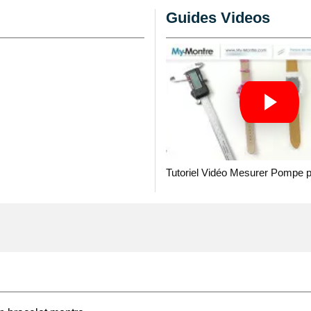
ocessus de pose, offrant
Guides Videos
 qu’il s’agisse d’une
itant un remplacement
recommandé d'utiliser un
tante assure la parfaite
e, évitant ainsi tout
tre montre. Nous
ration montre
pour
Tutoriel Vidéo Mesurer Pompe 
ous êtes amateur ou
ement deux extrémités de
. En cas de tige bloquée
au de pose
, ou un
petit
icates sans abîmer le