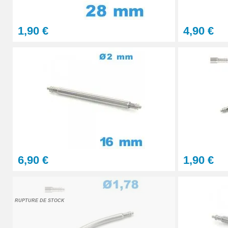
4,90 €
1,90 €
4,90 €
Pointeau de pose à 2 têtes
7,90 €
Outil pointeau de pose suisse professi
28,90 €
Pointeau de Pose Tête Interchangeable
6,90 €
1,90 €
9,90 €
Kit Réparation Montre Multifonction
RUPTURE DE STOCK
23,90 €