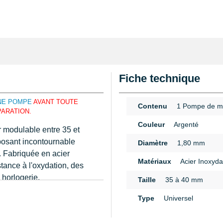
Fiche technique
UNE POMPE
AVANT TOUTE
Contenu
1 Pompe de m
PARATION.
Couleur
Argenté
 modulable entre 35 et
posant incontournable
Diamètre
1,80 mm
e. Fabriquée en acier
Matériaux
Acier Inoxyda
stance à l'oxydation, des
 horlogerie.
Taille
35 à 40 mm
n
n ressort interne
Type
Universel
et une insertion aisée au
geurs allant de 35 à 40