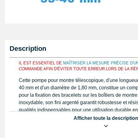
Description
IL EST ESSENTIEL DE
MAÎTRISER LA MESURE PRÉCISE D'
COMMANDE AFIN D'ÉVITER TOUTE ERREUR LORS DE LA RÉ
Cette pompe pour montre télescopique, d'une longueur
40 mm et d'un diamètre de 1,80 mm, constitue un com
pour la fixation des bracelets sur les boîtiers de montr
inoxydable, son fini argenté garantit robustesse et rési
qualités indispensables pour une utilisation durable en
Afficher toute la descriptio
Sa conception rigoureuse intègre un tube droit doté d'u
permettant d'écarter deux rivets. Cette mécanique perm
sein de l'entre-corne, s'adaptant parfaitement à des lar