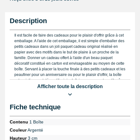
Description
Il est facile de faire des cadeaux pour le plaisir d'offrir grâce à cet
emballage. A l'aide de cet emballage, il est simple d'emballer des
petits cadeaux dans un joli paquet cadeau original réalisé en
papier avec des motifs dans le but de plaire à un proche de la
famille. Donner un cadeau offert à l'aide d'un beau paquet
décoratif constitué en carton est envisageable au moyen de cette
boîte. Servant à placer la touche finale à des petits cadeaux et les
peaufiner pour un anniversaire ou pour le plaisir d'offrir, la boîte
est un joli paquet décoratif original. Joignez-y un mot gentil grâce
à diverses teintes, il est envisageable de faire une idée cadeau
Afficher toute la description
originale. Avec cette boîte d'apparence arc-en-ciele, il est enfantin
de ne pas vous servir de papier cadeau, s'épargner la
mésaventure du pliage, fabriquer un beau paquet et être libre
Fiche technique
dans le but de passer un joyeux événement. La boîte est de
couleur arc-en-ciele. Cette boîte en papier et avec imprimé
imprimé mesure 6,5cm en largeur, 6,0 cm en longueur et 3cm
Contenu
1 Boîte
pour la hauteur. Cet emballage sert pour donner un cadeau par
Couleur
Argenté
exemple avec sa forme. Fait au moyen de carton, l'emballage
peut être recyclé.
Hauteur
3 cm