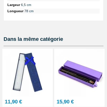
Largeur
6,5 cm
Idée créative :
si vous choisissez de réaliser une boîte cadeau
totalement personnalisée, il est simple de personnaliser cette
Longueur
78 cm
boîte avec des tampons, un ruban et des liens décoratifs.
Dans la même catégorie
11,90 €
15,90 €