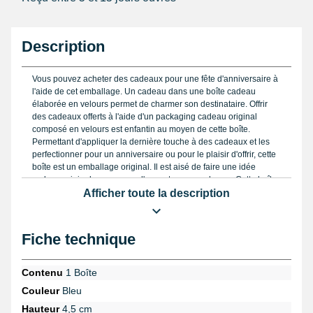
Description
Vous pouvez acheter des cadeaux pour une fête d'anniversaire à
l'aide de cet emballage. Un cadeau dans une boîte cadeau
élaborée en velours permet de charmer son destinataire. Offrir
des cadeaux offerts à l'aide d'un packaging cadeau original
composé en velours est enfantin au moyen de cette boîte.
Permettant d'appliquer la dernière touche à des cadeaux et les
perfectionner pour un anniversaire ou pour le plaisir d'offrir, cette
boîte est un emballage original. Il est aisé de faire une idée
cadeau originale au moyen d'un mot personnel avec. Cette boîte
de couleur bleue, est utile pour ne pas acheter de papier cadeau,
Afficher toute la description
se dispenser la mésaventure du pliage, réaliser un joli paquet et
être libre pour vivre un joyeux événement. La boîte est de teinte
bleue. Ce style de boîte en velours mesure 5,0 cm en largeur, 6,0
Fiche technique
cm pour la longueur et 4,5cm en hauteur. Par exemple, il est
envisageable d'avoir des piercings, pour utiliser cet emballage.
Contenu
1 Boîte
Conseil créatif :
si vous souhaitez faire une boîte cadeau
Couleur
Bleu
personnalisée, il est enfantin de customiser l'emballage avec des
stickers, des liens décoratifs et des tampons.
Hauteur
4,5 cm