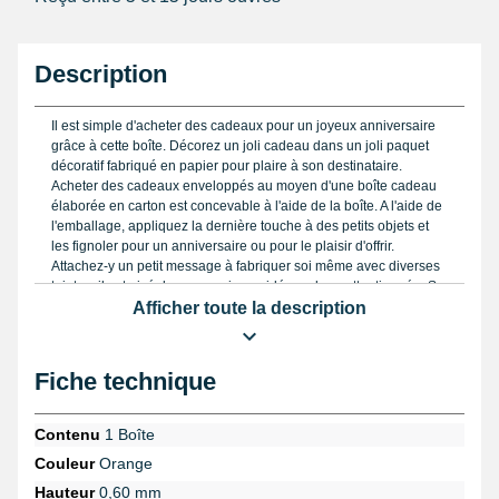
Description
Il est simple d'acheter des cadeaux pour un joyeux anniversaire
grâce à cette boîte. Décorez un joli cadeau dans un joli paquet
décoratif fabriqué en papier pour plaire à son destinataire.
Acheter des cadeaux enveloppés au moyen d'une boîte cadeau
élaborée en carton est concevable à l'aide de la boîte. A l'aide de
l'emballage, appliquez la dernière touche à des petits objets et
les fignoler pour un anniversaire ou pour le plaisir d'offrir.
Attachez-y un petit message à fabriquer soi même avec diverses
teintes, il est aisé de concevoir une idée cadeau attentionnée. Se
dispenser les accidents du pliage et constituer un beau paquet
Afficher toute la description
est concevable afin de vivre une joyeuse fête d'anniversaire
grâce à l'emballage orange qui permet de s'asbstenir d'acheter
de papier cadeau. Cette boîte est d'apparence orange. Pour la
Fiche technique
largeur, cette boîte en carton mesure 5,3 cm, 8,0 cm pour la
longueur et 2,0cm en hauteur. L'emballage sert à emballer une
bague par exemple avec son format.
Contenu
1 Boîte
Couleur
Orange
Conseil créatif :
constituez une boîte cadeau totalement
personnalisée en personnalisant la boîte avec des liens
Hauteur
0,60 mm