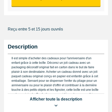
Reçu entre 5 et 15 jours ouvrés
Description
Il est simple d'acheter des cadeaux pour l'anniversaire d'un
enfant grâce à cette boîte. Décorez un joli cadeau avec un
packaging décoratif original fait en carton dans le but de faire
plaisir à son destinataire. Acheter un cadeau donné avec un joli
paquet cadeau original conçu en papier est enfantin grâce à cet
emballage. Servant pour se dispenser l'enfer du pliage pour un
anniversaire ou pour le plaisir d'offrir et contribuer à la dernière
touche à des petits objets et les fignoler, cette boîte est une boîte
cadeau originale. Confectionnez une idée cadeau sympathique,
pour cela nouez-y une note originale avec à élaborer vous-
Afficher toute la description
même. Esquivez la galère du pliage et confectionnez un élégant
cadeau afin de sublimer un bel événement à l'aide de cette boîte