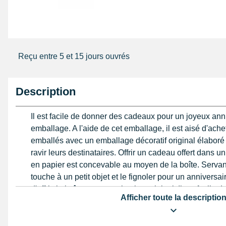
Reçu entre 5 et 15 jours ouvrés
Description
Il est facile de donner des cadeaux pour un joyeux ann
emballage. A l'aide de cet emballage, il est aisé d'ache
emballés avec un emballage décoratif original élaboré e
ravir leurs destinataires. Offrir un cadeau offert dans 
en papier est concevable au moyen de la boîte. Servant
touche à un petit objet et le fignoler pour un anniversair
d'offrir, la boîte est un packaging original. Il est facile
Afficher toute la descriptio
cadeau originale au moyen d'une note gentille. L'embal
pour s'asbstenir de papier cadeau, s'épargner les incid
un joli paquet et être libre dans le but de vivre un joy