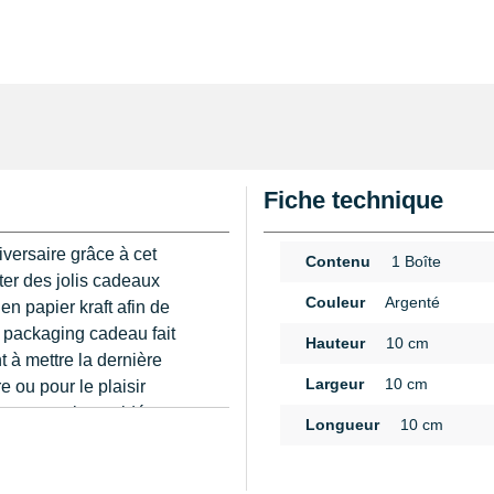
Fiche technique
iversaire grâce à cet
Contenu
1 Boîte
ter des jolis cadeaux
Couleur
Argenté
n papier kraft afin de
un packaging cadeau fait
Hauteur
10 cm
 à mettre la dernière
Largeur
10 cm
e ou pour le plaisir
 de concevoir une idée
Longueur
10 cm
n
lage marron, s'utilise
ents du pliage, fabriquer
eux moment. Cette boîte est