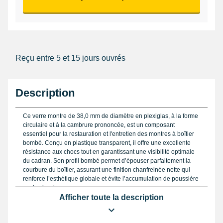
Reçu entre 5 et 15 jours ouvrés
Description
Ce verre montre de 38,0 mm de diamètre en plexiglas, à la forme
circulaire et à la cambrure prononcée, est un composant
essentiel pour la restauration et l'entretien des montres à boîtier
bombé. Conçu en plastique transparent, il offre une excellente
résistance aux chocs tout en garantissant une visibilité optimale
du cadran. Son profil bombé permet d’épouser parfaitement la
courbure du boîtier, assurant une finition chanfreinée nette qui
renforce l’esthétique globale et évite l’accumulation de poussière
sur les bords.
Afficher toute la description
Choisir un verre avec un diamètre exact est primordial pour
assurer l’étanchéité et la tenue parfaite face aux variations
extérieures comme l’humidité ou la poussière. Ce modèle de 38