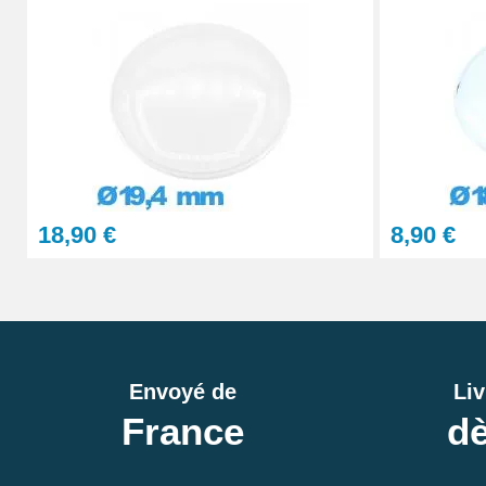
18,90 €
8,90 €
Envoyé de
Liv
France
dè