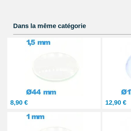
catégorie
montres homme styles abordables
de notre b
garantissant qualité et prix raisonnable.
Pied à coulisse digital pas cher
Dans la même catégorie
16,90 €
Cloche de démontage horloger anti pouss
14,90 €
Colle GS Hypo Cement Précision pour Rép
14,90 €
8,90 €
12,90 €
Presse Boitier Montre Verre
60,90 €