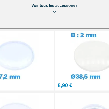
outique en ligne,
Voir tous les accessoires
ière
aration Montre et Bijou
8,90 €