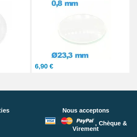
6,90 €
ies
Nous acceptons
, Chèque &
Virement