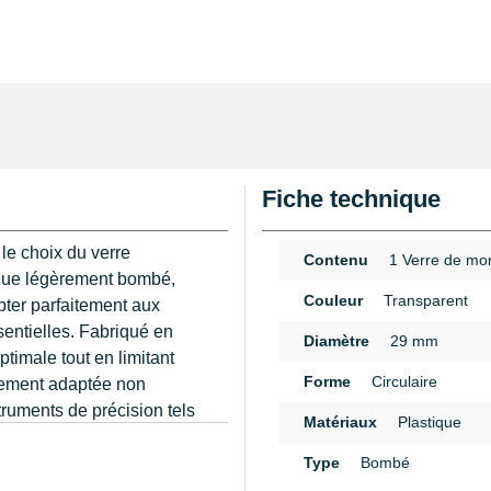
Fiche technique
 le choix du verre
Contenu
1 Verre de mo
lique légèrement bombé,
Couleur
Transparent
pter parfaitement aux
sentielles. Fabriqué en
Diamètre
29 mm
ptimale tout en limitant
Forme
Circulaire
èrement adaptée non
ruments de précision tels
Matériaux
Plastique
n
Type
Bombé
réduit considérablement