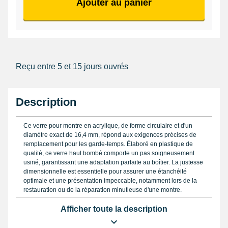
Ajouter au panier
Reçu entre 5 et 15 jours ouvrés
Description
Ce verre pour montre en acrylique, de forme circulaire et d'un
diamètre exact de 16,4 mm, répond aux exigences précises de
remplacement pour les garde-temps. Élaboré en plastique de
qualité, ce verre haut bombé comporte un pas soigneusement
usiné, garantissant une adaptation parfaite au boîtier. La justesse
dimensionnelle est essentielle pour assurer une étanchéité
optimale et une présentation impeccable, notamment lors de la
restauration ou de la réparation minutieuse d'une montre.
La qualité du matériau acrylique offre une résistance suffisante
Afficher toute la description
tout en restant facile à polir. Pour entretenir ou redonner sa
transparence au verre en plexiglas, il est conseillé d'utiliser un