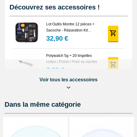
Découvrez ses accessoires !
Lot Outils Montre 12 pièces +
Sacoche - Réparation Kit
Horlogerie
32,90 €
Polywatch 5g + 20 lingettes
cotton / Polish / Polir sa montre
7,90 €
Voir tous les accessoires
Pied à coulisse digital pas cher
16,90 €
Dans la même catégorie
Cloche de démontage horloger
anti poussière
14,90 €