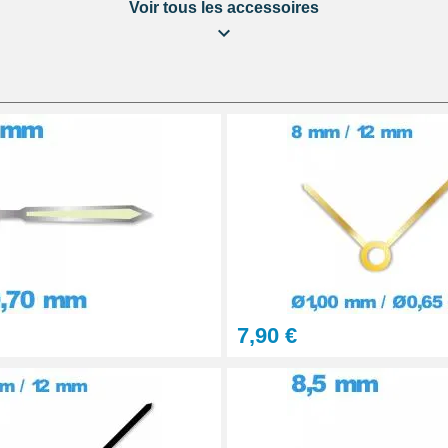
Voir tous les accessoires
éparation Kit Horlogerie
 au choix + 1 Pointeau de pose
let montre
7,90 €
onnel BERGEON