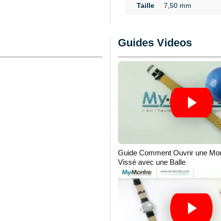
Taille
7,50 mm
ment, peut s'accorder aux
Pour indiquer l'heure,
mentale pour une montre
Guides Videos
sée au milieu du cadran
rans
d'une montre pour
de marche. Sur les
au de l'axe présent. La
trôlant les particularités
oit souhaité. Sur le
 ce style d'aiguille de
 pièce détachée
 celle-ci est utilisée
ir les aiguilles, demandez
Guide Comment Ouvrir une Mon
primordial d'
ouvrir votre
Vissé avec une Balle
apot du boîtier de votre
tre bergeon 4755
quand
nez un
kit tournevis
tre à fond à vis. Conçue