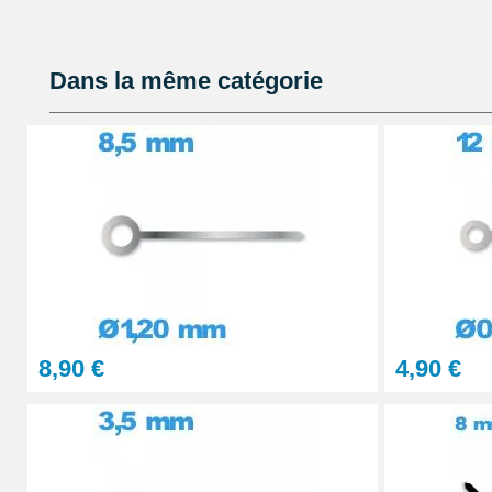
Lot Outils Montre 12 pièces + Sacoche - R
Dans la même catégorie
32,90 €
Kit Réparation Bracelet Montre 2 Pompes
4,90 €
Gros pointeau de pose manipulation brace
4,90 €
8,90 €
4,90 €
Pointeau de pose à 2 têtes
7,90 €
Outil pointeau de pose suisse professi