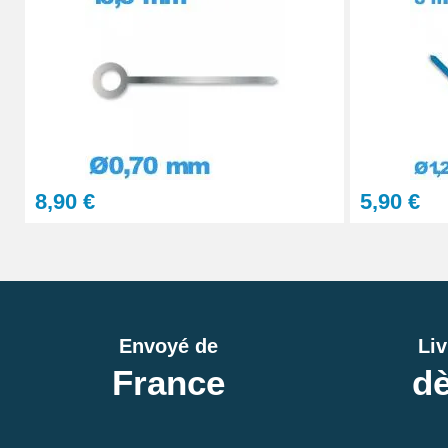
8,90 €
5,90 €
Envoyé de
Liv
France
dè