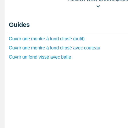
Cette aiguille, en relation avec les attributs du mouve
montres de la catégorie
montre Womage
par exemple. 
l'aiguille pour mouvement montre est une pièce fonda
Guides
automatique ou même mécanique. Généralement locali
principal, il en existent qui s'adaptent sur
les sous-cad
désigner des indications comme le jour ou la réserve 
Ouvrir une montre à fond clipsé (outil)
mouvements de montre, appliquez les aiguilles au nive
Ouvrir une montre à fond clipsé avec couteau
dimension des aiguilles à acheter est à connaître en con
Ouvrir un fond vissé avec balle
du mouvement que vous avez conformément avec l'endr
pivot présent sur les mouvements des montres, installez
montre. Ce genre d'aiguille
mouvement montre
est une
fondamentale pour tous les réparateurs de montre vu que
pour désigner la lecture de l'heure. Présenté pour sort
un
arrache aiguille montre automatique piston
. Il sera 
montre
avec les outils en rapport avec les attributs du c
garde-temps. Vous pouvez utiliser un
ouvre-boîte mon
vous détenez un garde-temps à fond clipsé mais obte
montre de précision
, au cas où vous disposez une mon
grâce à une production de haute qualité Suisse.