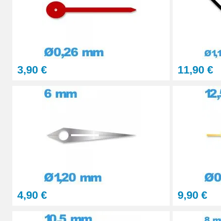
28,90 €
Pointeau de Pose Tête Interchangeable
3,90 €
11,90 €
9,90 €
Kit Réparation Montre Multifonction
23,90 €
4,90 €
9,90 €