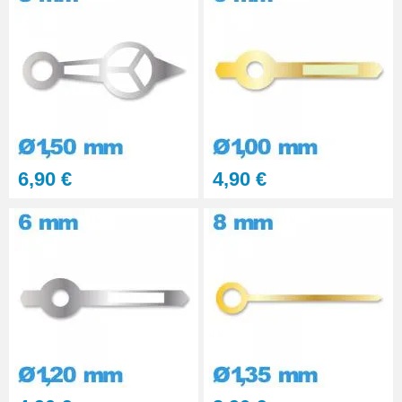
Montre - diam. 0.50 et 1.00
35,90 €
Outil pour Pose d'Aiguille de
Montre - 0.50 et 1.00 mm
7,90 €
Outil pour remettre Aiguille
6,90 €
4,90 €
Montre - 0,80 / 1,50 mm
7,90 €
Outil pour Aiguille Montre
diamètre 0,2 mm
7,90 €