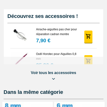
Découvrez ses accessoires !
Arrache-aiguilles pas cher pour
réparation cadran montre
7,90 €
Outil Horotec pour Aiguilles 0,8
mm
35,90 €
Voir tous les accessoires
Arrache Aiguille Montre
Automatique Piston
23,90 €
Dans la même catégorie
Outil Horotec Aiguilles pour