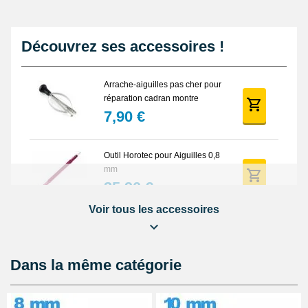
Découvrez ses accessoires !
Arrache-aiguilles pas cher pour
réparation cadran montre
7,90 €
Outil Horotec pour Aiguilles 0,8
mm
35,90 €
Voir tous les accessoires
Outil Horotec Aiguilles pour
Montre - diam. 0.50 et 1.00
35,90 €
Dans la même catégorie
Outil pour Pose d'Aiguille de