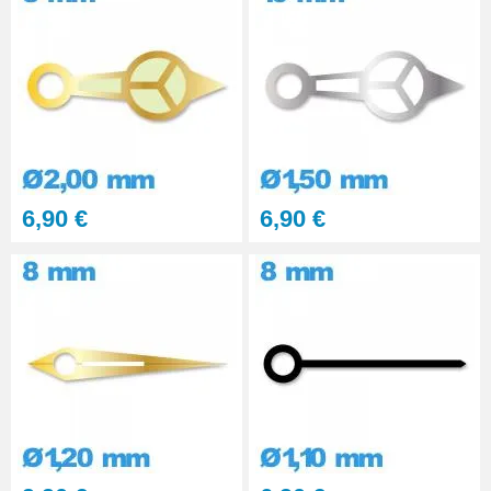
Montre - 0.50 et 1.00 mm
7,90 €
Outil pour remettre Aiguille
Montre - 0,80 / 1,50 mm
7,90 €
Outil pour Aiguille Montre
6,90 €
6,90 €
diamètre 0,2 mm
7,90 €