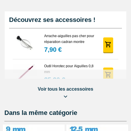
Découvrez ses accessoires !
Arrache-aiguilles pas cher pour
réparation cadran montre
7,90 €
Outil Horotec pour Aiguilles 0,8
mm
35,90 €
Voir tous les accessoires
Arrache Aiguille Montre
Automatique Piston
23,90 €
Dans la même catégorie
Outil Horotec Aiguilles pour