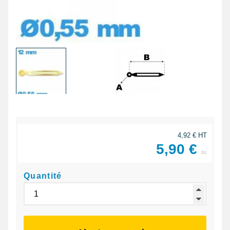
4,92 € HT
5,90 €
ttc
Quantité