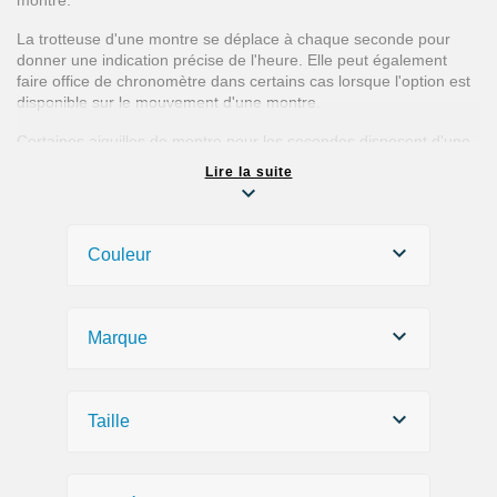
montre.
La trotteuse d'une montre se déplace à chaque seconde pour
donner une indication précise de l'heure. Elle peut également
faire office de chronomètre dans certains cas lorsque l'option est
disponible sur le mouvement d'une montre.
Certaines aiguilles de montre pour les secondes disposent d'une
fine couche de peinture qui, après avoir été exposée à la lumière,
Lire la suite
permettent de les voir dans l'obscurité. Ces trotteuses visibles la
nuit s'appellent également aiguilles phosphorescentes ou
luminescentes.
Couleur
Pour changer les aiguilles d'une montre, il est nécessaire d'avoir
accès à la face avant du cadran. Pour y accéder, il faut ouvrir la
Marque
montre à l'aide des différents
outils horlogers
disponibles sur
notre magasin en ligne. Une fois la montre ouverte, il faut
d'extraire la tige de remontoir du mouvement (
stem de montre
)
afin de retirer le mouvement ainsi que le cadran, et ainsi
Taille
commencer les réparations souhaitées. Pour extraire facilement
une aiguille de montre, achetez un
arrache aiguille
pour effectuer
ces opérations facilement. Pour installer une trotteuse neuve sur
son pignon central de mouvement, utilisez un
outil de pose